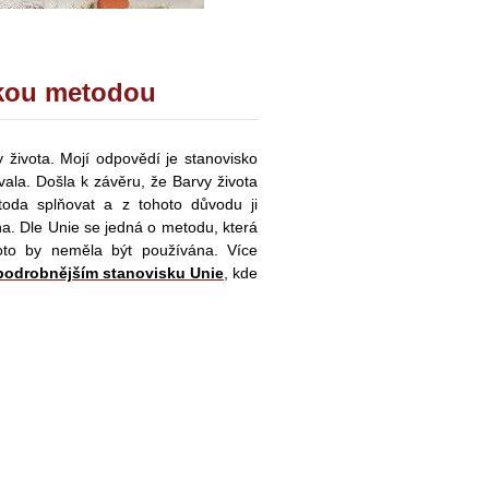
ckou metodou
 života. Mojí odpovědí je stanovisko
vala. Došla k závěru, že
Barvy života
toda splňovat a z tohoto důvodu ji
ána. Dle Unie se jedná o metodu, která
roto by neměla být používána. Více
podrobnějším stanovisku Unie
, kde