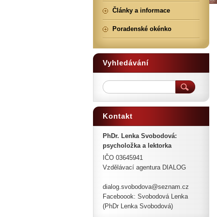
Články a informace
Poradenské okénko
Vyhledávání
Kontakt
PhDr. Lenka Svobodová:
psycholožka a lektorka
IČO 03645941
Vzdělávací agentura DIALOG
dialog.svobodova@seznam.cz
Faceboook: Svobodová Lenka
(PhDr Lenka Svobodová)