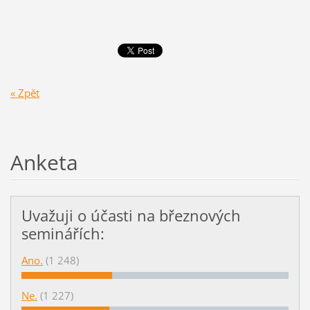
« Zpět
Anketa
Uvažuji o účasti na březnových
seminářích:
Ano.
(1 248)
Ne.
(1 227)