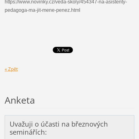
https://www.novinky.cz/veda-skoly/454347-na-asistenty-
pedagoga-ma-jit-mene-penez.html
« Zpět
Anketa
Uvažuji o účasti na březnových
seminářích: