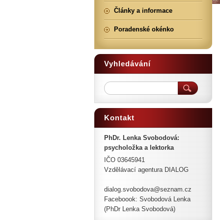
Články a informace
Poradenské okénko
Vyhledávání
Kontakt
PhDr. Lenka Svobodová:
psycholožka a lektorka
IČO 03645941
Vzdělávací agentura DIALOG
dialog.svobodova@seznam.cz
Faceboook: Svobodová Lenka
(PhDr Lenka Svobodová)