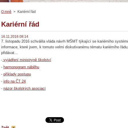
O mně
>
Kariérní řád
Kariérní řád
16.11.2016 08:14
7. listopadu 2016 schválila vláda návrh MŠMT týkající se kariérního systém
informace, které jsem, k tomuto velmi diskutivanému tématu kariérního řádu
přidávat...
-
vyjádření ministryně školství
-
harmonogram náběhu
-
příklady postupu
-
info na ČT 24
-
názor školských asociací
Zpět